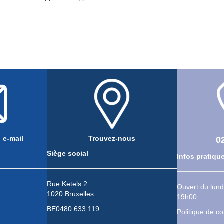
 e-mail
Trouvez-nous
0
Siège social
Infos pratiqu
Rue Ketels 2
Ouvert du lund
1020 Bruxelles
19h00
BE0480.633.119
Politique de co