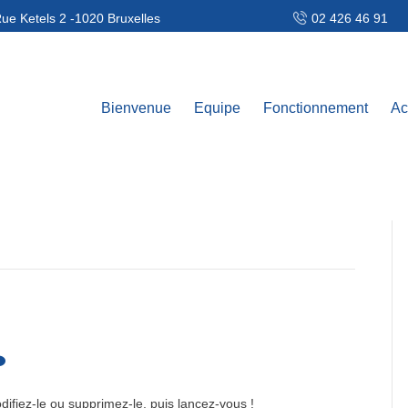
ue Ketels 2 -1020 Bruxelles
02 426 46 91
Bienvenue
Equipe
Fonctionnement
Ac
ifiez-le ou supprimez-le, puis lancez-vous !